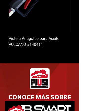
Pistola Antigoteo para Aceite
Morsas Planas Fijas y 
VULCANO #140411
BARBERO
CONOCE MÁS SOBRE