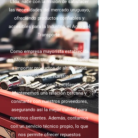
Ltda. nace con la misión de satisfacer
las necesidades del mercado uruguayo,
ofreciendo productos confiables y
accesibles para la Industria, el Agro y el
Transporte.
Como empresa mayorista establecida
en Montevideo, Uruguay, nos dedicamos
a importar productos de alta calidad,
respaldados por nuestro firme
compromiso con la excelencia.
Mantenemos una relación cercana y
constante con nuestros proveedores,
asegurando así la mejor calidad para
nuestros clientes. Además, contamos
con un servicio técnico propio, lo que
nos permite ofrecer repuestos