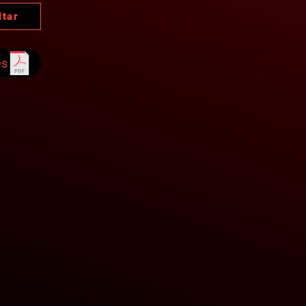
ltar
es