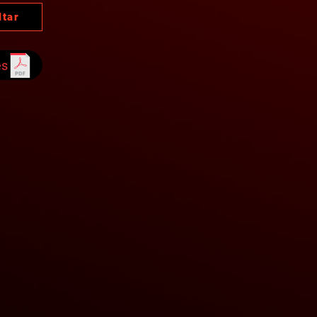
ltar
es