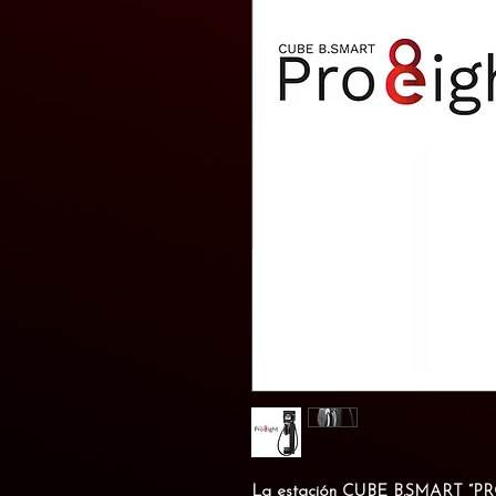
La estación
CUBE B.SMART “P