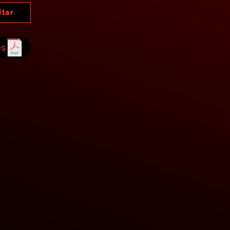
ltar
es