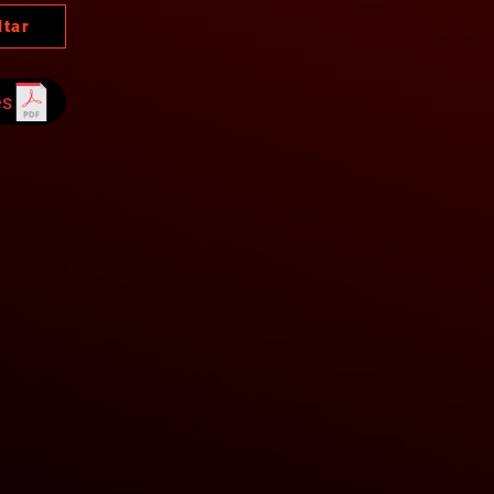
ltar
es