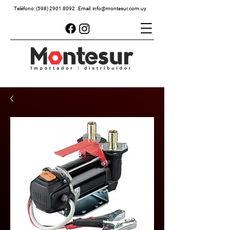
Teléfono:
(598) 2901 8092
Email:
info@montesur.com.uy