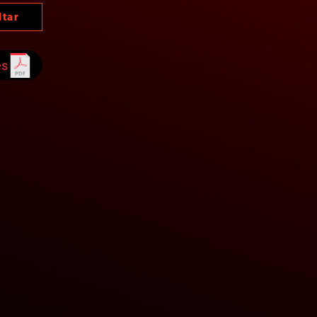
ltar
es