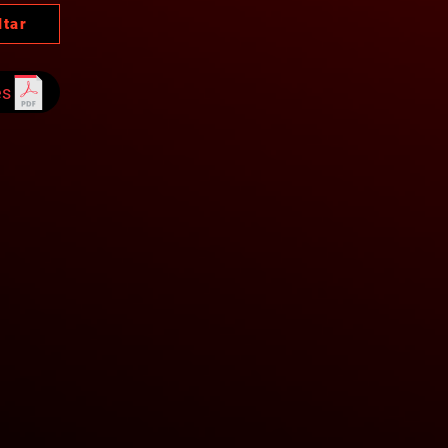
ltar
es