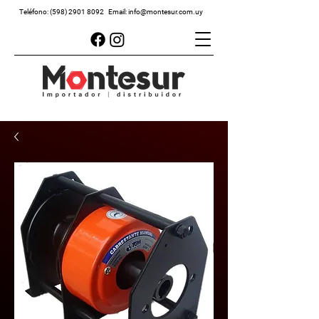
Teléfono:
(598) 2901 8092
Email:
info@montesur.com.uy