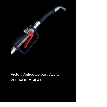
Pistola Antigoteo para Aceite
Morsas Planas Fijas y Gi
VULCANO #140411
BARBERO