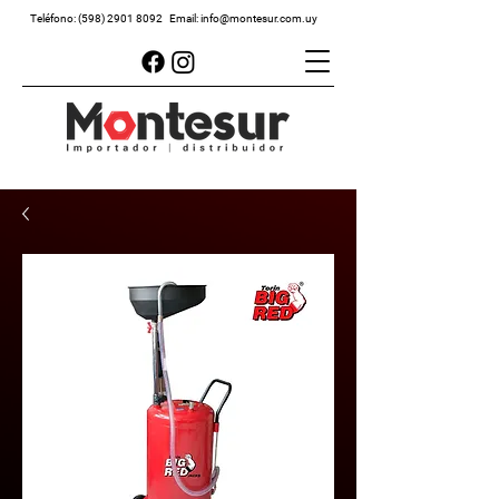
Teléfono:
(598) 2901 8092
Email:
info@montesur.com.uy