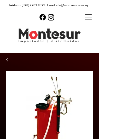
Teléfono:
(598) 2901 8092
Email:
info@montesur.com.uy