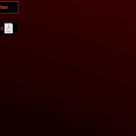
ltar
es