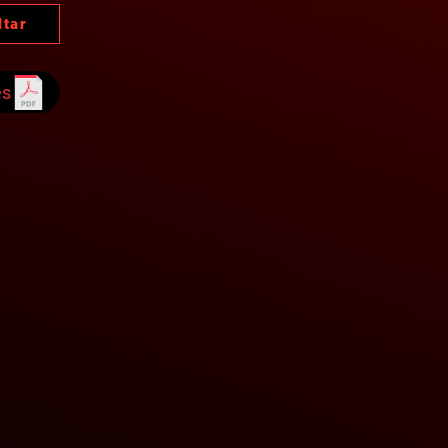
ltar
es