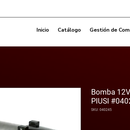
Inicio
Catálogo
Gestión de Com
Bomba 12V 
PIUSI #040
SKU: 040245