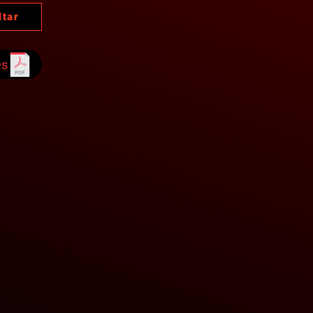
ltar
es