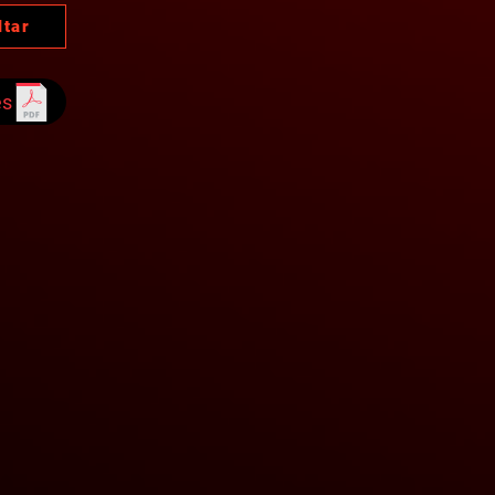
ltar
es