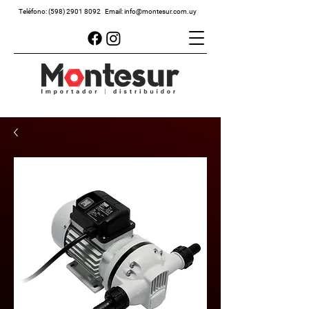
Teléfono:
(598) 2901 8092
Email:
info@montesur.com.uy