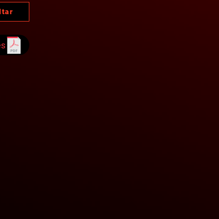
ltar
es