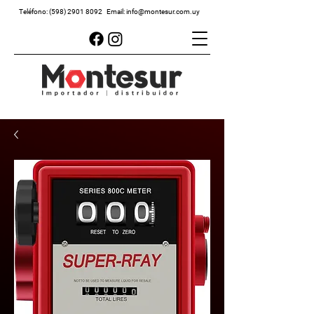
Teléfono:
(598) 2901 8092
Email:
info@montesur.com.uy