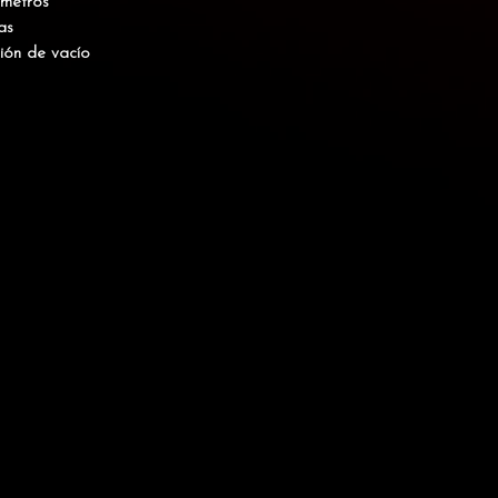
 metros
as
ión de vacío