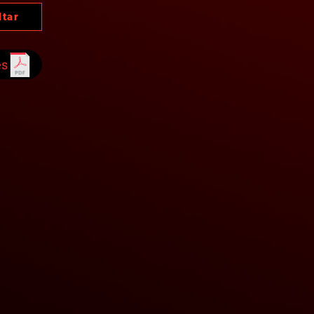
ltar
es