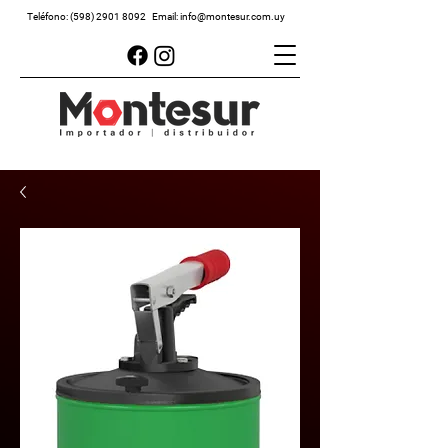
Teléfono:
(598) 2901 8092
Email:
info@montesur.com.uy