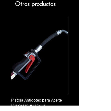
Otros productos
Pistola Antigoteo para Aceite
Morsas Planas Fijas y Gi
VULCANO #140411
BARBERO