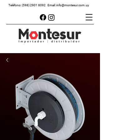
Teléfono:
(598) 2901 8092
Email:
info@montesur.com.uy