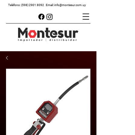
Teléfono:
(598) 2901 8092
Email:
info@montesur.com.uy