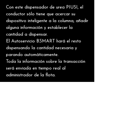
Con este dispensador de urea PIUSI, el
conductor sólo tiene que acercar su
dispositivo inteligente a la columna, añadir
alguna información y establecer la
cantidad a dispensar.
El Autoservicio B.SMART hará el resto
dispensando la cantidad necesaria y
parando automáticamente.
Toda la información sobre la transacción
será enviada en tiempo real al
administrador de la flota.
Self Service B.SMART para AdBlue® la
solución perfecta para un dispensador
inteligente de AdBlue® para gestionar el
consumo de la flota.