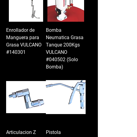
Enrollador de
Bomba
Manguera para
Neumatica Grasa
Grasa VULCANO
Tanque 200Kgs
#140301
VULCANO
#040502 (Solo
Bomba)
Articulacion Z
Pistola