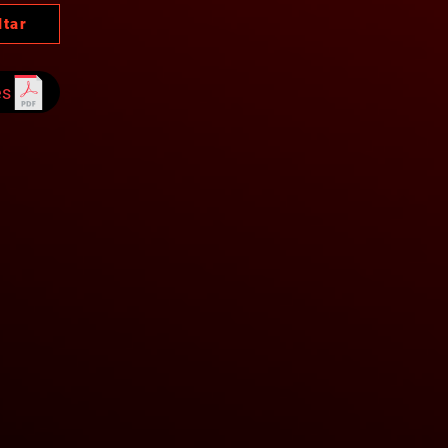
ltar
es